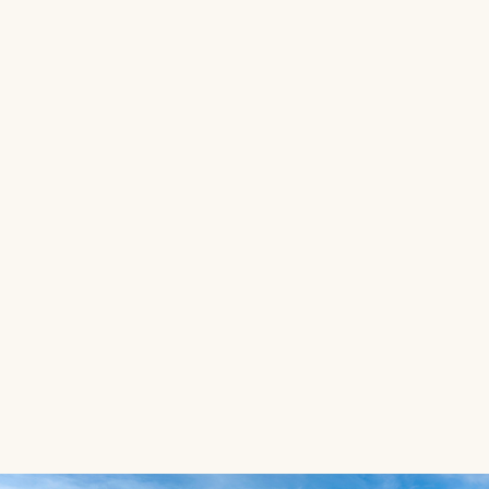
Vista mar
Varanda privada
Sofá
Banheira
Ver quarto
Reservar